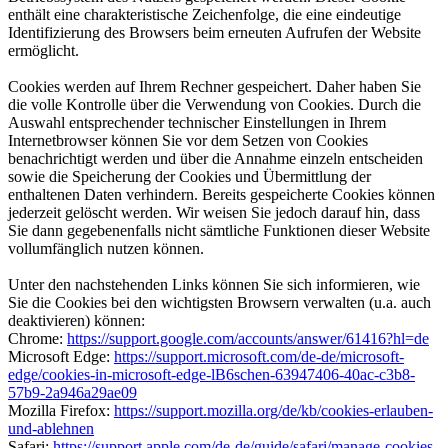
enthält eine charakteristische Zeichenfolge, die eine eindeutige
Identifizierung des Browsers beim erneuten Aufrufen der Website
ermöglicht.
Cookies werden auf Ihrem Rechner gespeichert. Daher haben Sie
die volle Kontrolle über die Verwendung von Cookies. Durch die
Auswahl entsprechender technischer Einstellungen in Ihrem
Internetbrowser können Sie vor dem Setzen von Cookies
benachrichtigt werden und über die Annahme einzeln entscheiden
sowie die Speicherung der Cookies und Übermittlung der
enthaltenen Daten verhindern. Bereits gespeicherte Cookies können
jederzeit gelöscht werden. Wir weisen Sie jedoch darauf hin, dass
Sie dann gegebenenfalls nicht sämtliche Funktionen dieser Website
vollumfänglich nutzen können.
Unter den nachstehenden Links können Sie sich informieren, wie
Sie die Cookies bei den wichtigsten Browsern verwalten (u.a. auch
deaktivieren) können:
Chrome:
https://support.google.com/accounts/answer/61416?hl=de
Microsoft Edge:
https://support.microsoft.com/de-de/microsoft-
edge/cookies-in-microsoft-edge-lB6schen-63947406-40ac-c3b8-
57b9-2a946a29ae09
Mozilla Firefox:
https://support.mozilla.org/de/kb/cookies-erlauben-
und-ablehnen
Safari:
https://support.apple.com/de-de/guide/safari/manage-cookies-